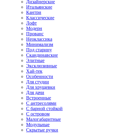
Дизайнерские
Итальянские
Кантри
Классические
Лофт
Модерн
Прованс
Неоклассика
Минимализм
Под старину
Скандинавские
Элитные
Эксклюзивные
Хай-тек
Особенности
Для студии
Для хрущевки
Для дачи
Встроенные
С антресолями
С барной стойкой
С островом
Малогабаритные
Модульные
Скрытые ручки