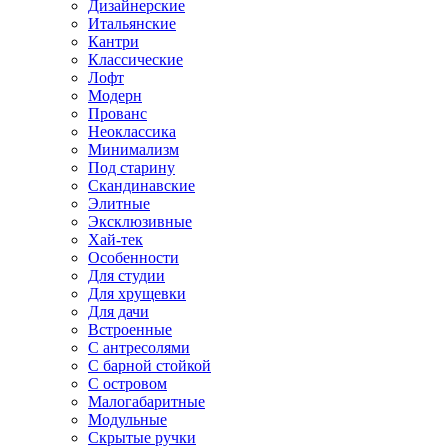
Дизайнерские
Итальянские
Кантри
Классические
Лофт
Модерн
Прованс
Неоклассика
Минимализм
Под старину
Скандинавские
Элитные
Эксклюзивные
Хай-тек
Особенности
Для студии
Для хрущевки
Для дачи
Встроенные
С антресолями
С барной стойкой
С островом
Малогабаритные
Модульные
Скрытые ручки