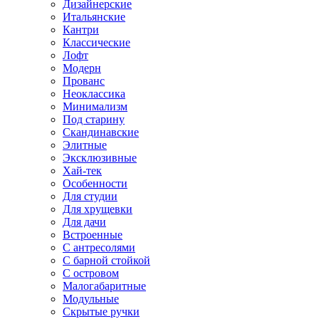
Дизайнерские
Итальянские
Кантри
Классические
Лофт
Модерн
Прованс
Неоклассика
Минимализм
Под старину
Скандинавские
Элитные
Эксклюзивные
Хай-тек
Особенности
Для студии
Для хрущевки
Для дачи
Встроенные
С антресолями
С барной стойкой
С островом
Малогабаритные
Модульные
Скрытые ручки