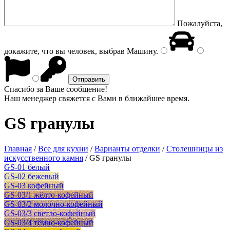
Пожалуйста,
докажите, что вы человек, выбрав
Машину
.
Спасибо за Ваше сообщение!
Наш менеджер свяжется с Вами в ближайшее время.
GS гранулы
Главная
/
Все для кухни
/
Варианты отделки
/
Столешницы из
искусственного камня
/
GS гранулы
GS-01 белый
GS-02 бежевый
GS-03 кофейный
GS-03/1 жёлто-кофейный
GS-03/2 молочно-кофейный
GS-03/3 светло-кофейный
GS-03/4 тёмно-кофейный