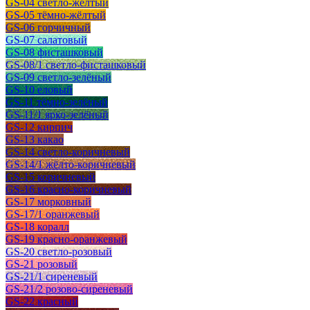
GS-04 светло-жёлтый
GS-05 тёмно-жёлтый
GS-06 горчичный
GS-07 салатовый
GS-08 фисташковый
GS-08/1 светло-фисташковый
GS-09 светло-зелёный
GS-10 еловый
GS-11 тёмно-зелёный
GS-11/1 ярко-зелёный
GS-12 кирпич
GS-13 какао
GS-14 светло-коричневый
GS-14/1 жёлто-коричневый
GS-15 коричневый
GS-16 красно-коричневый
GS-17 морковный
GS-17/1 оранжевый
GS-18 коралл
GS-19 красно-оранжевый
GS-20 светло-розовый
GS-21 розовый
GS-21/1 сиреневый
GS-21/2 розово-сиреневый
GS-22 красный