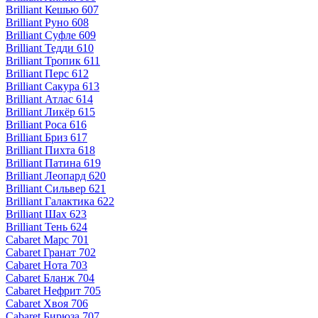
Brilliant Кешью 607
Brilliant Руно 608
Brilliant Суфле 609
Brilliant Тедди 610
Brilliant Тропик 611
Brilliant Перс 612
Brilliant Сакура 613
Brilliant Атлас 614
Brilliant Ликёр 615
Brilliant Роса 616
Brilliant Бриз 617
Brilliant Пихта 618
Brilliant Патина 619
Brilliant Леопард 620
Brilliant Сильвер 621
Brilliant Галактика 622
Brilliant Шах 623
Brilliant Тень 624
Cabaret Марс 701
Cabaret Гранат 702
Cabaret Нота 703
Cabaret Бланж 704
Cabaret Нефрит 705
Cabaret Хвоя 706
Cabaret Бирюза 707