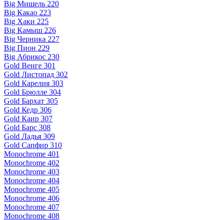
Big Мишель 220
Big Какао 223
Big Хаки 225
Big Камыш 226
Big Черника 227
Big Пион 229
Big Абрикос 230
Gold Венге 301
Gold Листопад 302
Gold Карелия 303
Gold Брюлле 304
Gold Бархат 305
Gold Кедр 306
Gold Каир 307
Gold Барс 308
Gold Ладья 309
Gold Сапфир 310
Monochrome 401
Monochrome 402
Monochrome 403
Monochrome 404
Monochrome 405
Monochrome 406
Monochrome 407
Monochrome 408