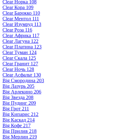
Clear Норка 108
Clear Кора 109
Clear Барокко 110
Clear Ментол 111
Clear Изумруд 113
Clear Роза 116
Clear Африка 117
Clear Лагуна 122
Clear Платина 123
Clear Туман 124
Clear Скала 125
Clear Гранит 127
Clear Ночь 128
Clear Асфальт 130
Big Смородина 203
Big Лазурь 205
Big Арлекино 206
Big Звезда 208
Big Пудинг 209
Big Грот 211
Big Кипарис 212
Big Каскад 214
Big Кофе 217
Big Прилив 218
Big Мерлин 219