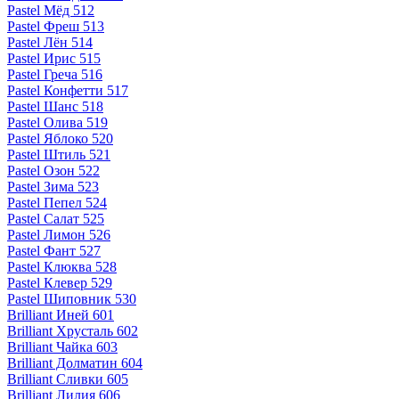
Pastel Мёд 512
Pastel Фреш 513
Pastel Лён 514
Pastel Ирис 515
Pastel Греча 516
Pastel Конфетти 517
Pastel Шанс 518
Pastel Олива 519
Pastel Яблоко 520
Pastel Штиль 521
Pastel Озон 522
Pastel Зима 523
Pastel Пепел 524
Pastel Салат 525
Pastel Лимон 526
Pastel Фант 527
Pastel Клюква 528
Pastel Клевер 529
Pastel Шиповник 530
Brilliant Иней 601
Brilliant Хрусталь 602
Brilliant Чайка 603
Brilliant Долматин 604
Brilliant Сливки 605
Brilliant Лилия 606