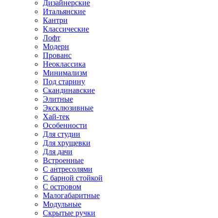
Дизайнерские
Итальянские
Кантри
Классические
Лофт
Модерн
Прованс
Неоклассика
Минимализм
Под старину
Скандинавские
Элитные
Эксклюзивные
Хай-тек
Особенности
Для студии
Для хрущевки
Для дачи
Встроенные
С антресолями
С барной стойкой
С островом
Малогабаритные
Модульные
Скрытые ручки