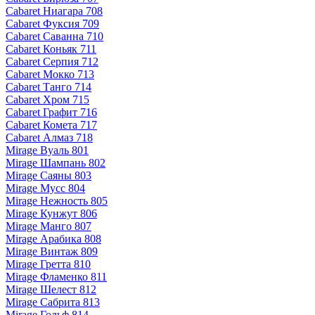
Cabaret Ниагара 708
Cabaret Фуксия 709
Cabaret Саванна 710
Cabaret Коньяк 711
Cabaret Серпия 712
Cabaret Мокко 713
Cabaret Танго 714
Cabaret Хром 715
Cabaret Графит 716
Cabaret Комета 717
Cabaret Алмаз 718
Mirage Вуаль 801
Mirage Шампань 802
Mirage Саяны 803
Mirage Мусс 804
Mirage Нежность 805
Mirage Кунжут 806
Mirage Манго 807
Mirage Арабика 808
Mirage Винтаж 809
Mirage Гретта 810
Mirage Фламенко 811
Mirage Шелест 812
Mirage Сабрита 813
Mirage Гольф 814