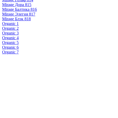
Mirage Дора 815
Mirage Балтика 816
Mirage Элегия 817
Mirage Блэк 818
Organic 1
Organic 2
Organic 3
Organic 4
Organic 5
Organic 6
Organic 7