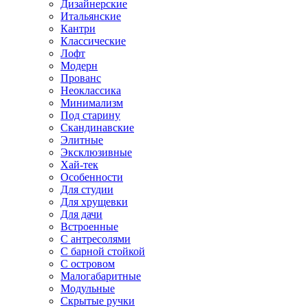
Дизайнерские
Итальянские
Кантри
Классические
Лофт
Модерн
Прованс
Неоклассика
Минимализм
Под старину
Скандинавские
Элитные
Эксклюзивные
Хай-тек
Особенности
Для студии
Для хрущевки
Для дачи
Встроенные
С антресолями
С барной стойкой
С островом
Малогабаритные
Модульные
Скрытые ручки