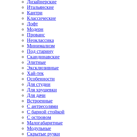
Дизайнерские
Итальянские
Кантри
Классические
Лофт
Модерн
Прованс
Неоклассика
Минимализм
Под старину
Скандинавские
Элитные
Эксклюзивные
Хай-тек
Особенности
Для студии
Для хрущевки
Для дачи
Встроенные
С антресолями
С барной стойкой
С островом
Малогабаритные
Модульные
Скрытые ручки