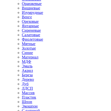
Оранжевые
Вишневые
Изумрудные
Венге
Ореховые
Янтарные
Сиреневые
Салатовые
Фиолетовые
Мятные
Золотые
Синие
Материал
МДФ
Эмаль
Акрил
Береза
Дерево
Дуб
ЛДСП
Массив
Пластик
Шпон
Экошпон
С патиной