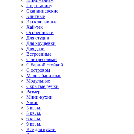
Минимализм
Под старину
Скандинавские
Элитные
Эксклюзивные
Хай-тек
Особенности
Для студии
Для хрущевки
Для дачи
Встроенные
С антресолями
С барной стойкой
С островом
Малогабаритные
Модульные
Скрытые ручки
Размер
Мини-кухни
Узкие
3 кв. м.
5 кв. м.
6 кв. м.
9 кв. м.
Все для кухни