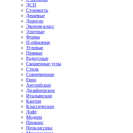
ДСП
Стоимость
Дешевые
Дорогие
Эконом-класс
Элитные
Форма
П-образные
Угловые
Прямые
Радиусные
Скошенные углы
Стиль
Современные
Евро
Английские
Дизайнерские
Итальянские
Кантри
Классические
Лофт
Модерн
Прованс
Неоклассика