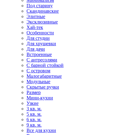
Минимализм
Под старину
Скандинавские
Элитные
Эксклюзивные
Хай-тек
Особенности
Для студии
Для хрущевки
Для дачи
Встроенные
С антресолями
С барной стойкой
С островом
Малогабаритные
Модульные
Скрытые ручки
Размер
Мини-кухни
Узкие
3 кв. м.
5 кв. м.
6 кв. м.
9 кв. м.
Все для кухни