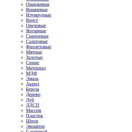
Оранжевые
Вишневые
Изумрудные
Венге
Ореховые
Янтарные
Сиреневые
Салатовые
Фиолетовые
Мятные
Золотые
Синие
Материал
МДФ
Эмаль
Акрил
Береза
Дерево
Дуб
ЛДСП
Массив
Пластик
Шпон
Экошпон
С патиной