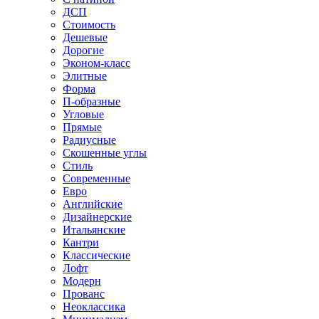
ДСП
Стоимость
Дешевые
Дорогие
Эконом-класс
Элитные
Форма
П-образные
Угловые
Прямые
Радиусные
Скошенные углы
Стиль
Современные
Евро
Английские
Дизайнерские
Итальянские
Кантри
Классические
Лофт
Модерн
Прованс
Неоклассика