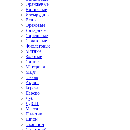
Оранжевые
Вишневые
Изумрудные
Венге
Ореховые
Янтарные
Сиреневые
Салатовые
Фиолетовые
Мятные
Золотые
Синие
Материал
МДФ
Эмаль
Акрил
Береза
Дерево
Дуб
ЛДСП
Массив
Пластик
Шпон
Экошпон
С патиной