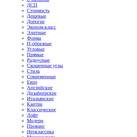
ДСП
Стоимость
Дешевые
Дорогие
Эконом-класс
Элитные
Форма
П-образные
Угловые
Прямые
Радиусные
Скошенные углы
Стиль
Современные
Евро
Английские
Дизайнерские
Итальянские
Кантри
Классические
Лофт
Модерн
Прованс
Неоклассика