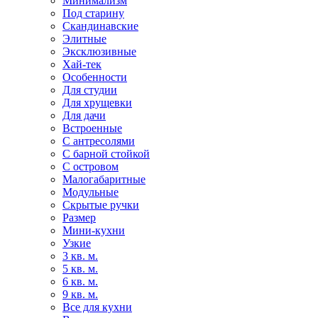
Минимализм
Под старину
Скандинавские
Элитные
Эксклюзивные
Хай-тек
Особенности
Для студии
Для хрущевки
Для дачи
Встроенные
С антресолями
С барной стойкой
С островом
Малогабаритные
Модульные
Скрытые ручки
Размер
Мини-кухни
Узкие
3 кв. м.
5 кв. м.
6 кв. м.
9 кв. м.
Все для кухни