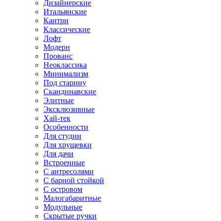
Дизайнерские
Итальянские
Кантри
Классические
Лофт
Модерн
Прованс
Неоклассика
Минимализм
Под старину
Скандинавские
Элитные
Эксклюзивные
Хай-тек
Особенности
Для студии
Для хрущевки
Для дачи
Встроенные
С антресолями
С барной стойкой
С островом
Малогабаритные
Модульные
Скрытые ручки