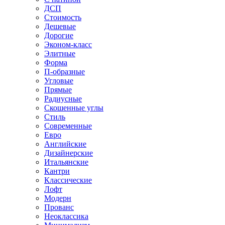
ДСП
Стоимость
Дешевые
Дорогие
Эконом-класс
Элитные
Форма
П-образные
Угловые
Прямые
Радиусные
Скошенные углы
Стиль
Современные
Евро
Английские
Дизайнерские
Итальянские
Кантри
Классические
Лофт
Модерн
Прованс
Неоклассика