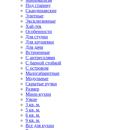
Минимализм
Под старину
Скандинавские
Элитные
Эксклюзивные
Хай-тек
Особенности
Для студии
Для хрущевки
Для дачи
Встроенные
С антресолями
С барной стойкой
С островом
Малогабаритные
Модульные
Скрытые ручки
Размер
Мини-кухни
Узкие
3 кв. м.
5 кв. м.
6 кв. м.
9 кв. м.
Все для кухни