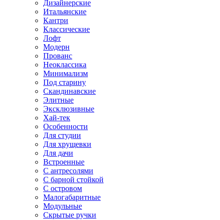
Дизайнерские
Итальянские
Кантри
Классические
Лофт
Модерн
Прованс
Неоклассика
Минимализм
Под старину
Скандинавские
Элитные
Эксклюзивные
Хай-тек
Особенности
Для студии
Для хрущевки
Для дачи
Встроенные
С антресолями
С барной стойкой
С островом
Малогабаритные
Модульные
Скрытые ручки