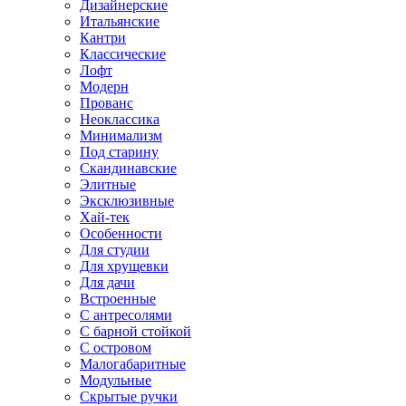
Дизайнерские
Итальянские
Кантри
Классические
Лофт
Модерн
Прованс
Неоклассика
Минимализм
Под старину
Скандинавские
Элитные
Эксклюзивные
Хай-тек
Особенности
Для студии
Для хрущевки
Для дачи
Встроенные
С антресолями
С барной стойкой
С островом
Малогабаритные
Модульные
Скрытые ручки