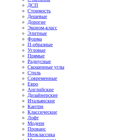
ДСП
Стоимость
Дешевые
Дорогие
Эконом-класс
Элитные
Форма
П-образные
Угловые
Прямые
Радиусные
Скошенные углы
Стиль
Современные
Евро
Английские
Дизайнерские
Итальянские
Кантри
Классические
Лофт
Модерн
Прованс
Неоклассика