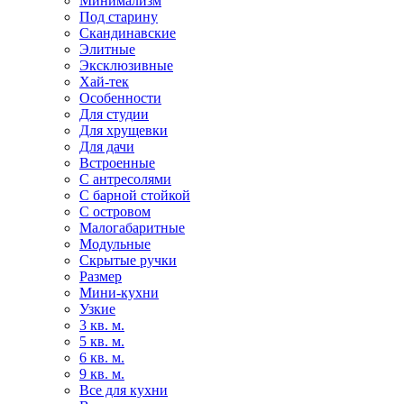
Минимализм
Под старину
Скандинавские
Элитные
Эксклюзивные
Хай-тек
Особенности
Для студии
Для хрущевки
Для дачи
Встроенные
С антресолями
С барной стойкой
С островом
Малогабаритные
Модульные
Скрытые ручки
Размер
Мини-кухни
Узкие
3 кв. м.
5 кв. м.
6 кв. м.
9 кв. м.
Все для кухни