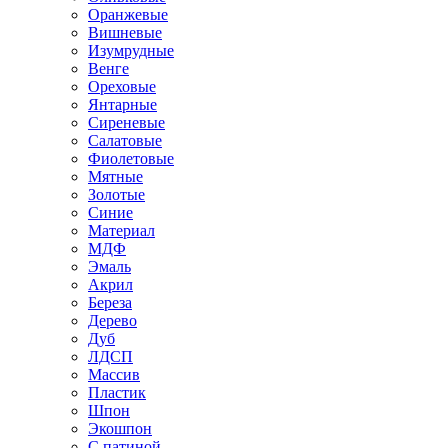
Оранжевые
Вишневые
Изумрудные
Венге
Ореховые
Янтарные
Сиреневые
Салатовые
Фиолетовые
Мятные
Золотые
Синие
Материал
МДФ
Эмаль
Акрил
Береза
Дерево
Дуб
ЛДСП
Массив
Пластик
Шпон
Экошпон
С патиной