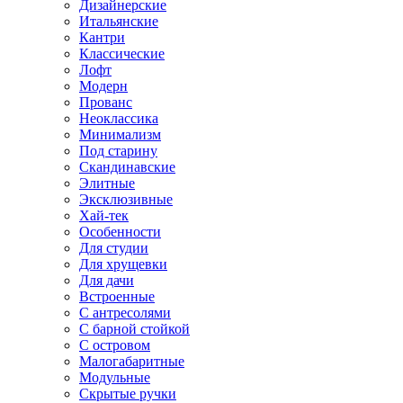
Дизайнерские
Итальянские
Кантри
Классические
Лофт
Модерн
Прованс
Неоклассика
Минимализм
Под старину
Скандинавские
Элитные
Эксклюзивные
Хай-тек
Особенности
Для студии
Для хрущевки
Для дачи
Встроенные
С антресолями
С барной стойкой
С островом
Малогабаритные
Модульные
Скрытые ручки