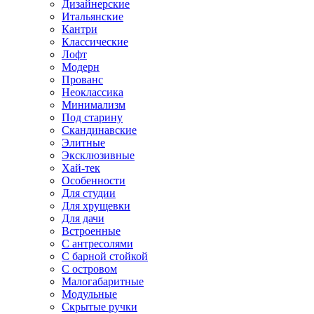
Дизайнерские
Итальянские
Кантри
Классические
Лофт
Модерн
Прованс
Неоклассика
Минимализм
Под старину
Скандинавские
Элитные
Эксклюзивные
Хай-тек
Особенности
Для студии
Для хрущевки
Для дачи
Встроенные
С антресолями
С барной стойкой
С островом
Малогабаритные
Модульные
Скрытые ручки