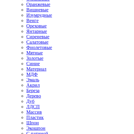
Оранжевые
Вишневые
Изумрудные
Венге
Ореховые
Янтарные
Сиреневые
Салатовые
Фиолетовые
Мятные
Золотые
Синие
Материал
МДФ
Эмаль
Акрил
Береза
Дерево
Дуб
ЛДСП
Массив
Пластик
Шпон
Экошпон
С патиной