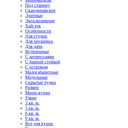
Минимализм
Под старину
Скандинавские
Элитные
Эксклюзивные
Хай-тек
Особенности
Для студии
Для хрущевки
Для дачи
Встроенные
С антресолями
С барной стойкой
С островом
Малогабаритные
Модульные
Скрытые ручки
Размер
Мини-кухни
Узкие
3 кв. м.
5 кв. м.
6 кв. м.
9 кв. м.
Все для кухни