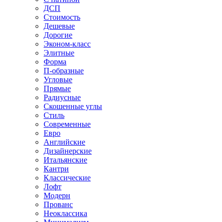
ДСП
Стоимость
Дешевые
Дорогие
Эконом-класс
Элитные
Форма
П-образные
Угловые
Прямые
Радиусные
Скошенные углы
Стиль
Современные
Евро
Английские
Дизайнерские
Итальянские
Кантри
Классические
Лофт
Модерн
Прованс
Неоклассика