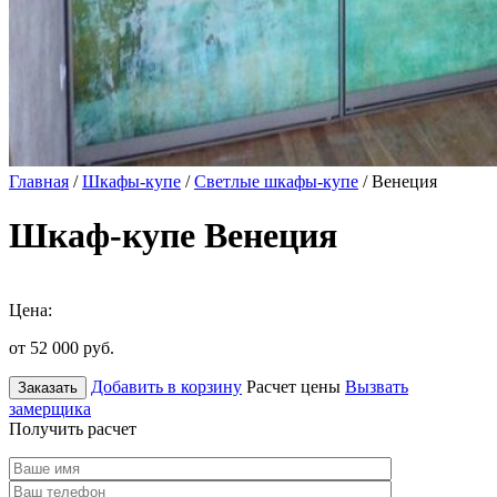
Главная
/
Шкафы-купе
/
Светлые шкафы-купе
/ Венеция
Шкаф-купе Венеция
Цена:
от 52 000
руб.
Добавить в корзину
Расчет цены
Вызвать
Заказать
замерщика
Получить расчет