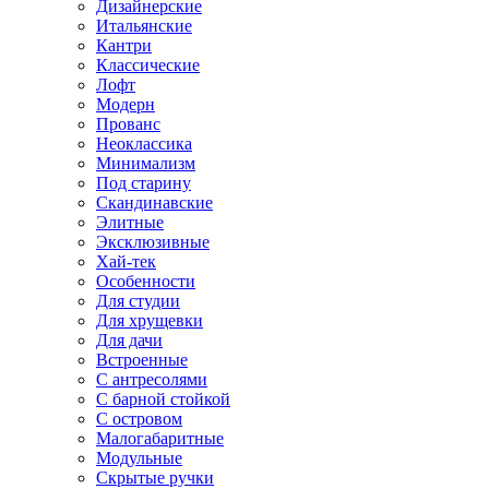
Дизайнерские
Итальянские
Кантри
Классические
Лофт
Модерн
Прованс
Неоклассика
Минимализм
Под старину
Скандинавские
Элитные
Эксклюзивные
Хай-тек
Особенности
Для студии
Для хрущевки
Для дачи
Встроенные
С антресолями
С барной стойкой
С островом
Малогабаритные
Модульные
Скрытые ручки