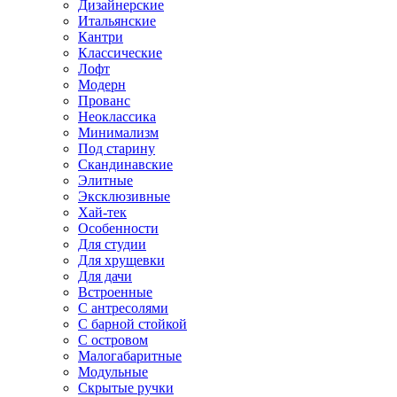
Дизайнерские
Итальянские
Кантри
Классические
Лофт
Модерн
Прованс
Неоклассика
Минимализм
Под старину
Скандинавские
Элитные
Эксклюзивные
Хай-тек
Особенности
Для студии
Для хрущевки
Для дачи
Встроенные
С антресолями
С барной стойкой
С островом
Малогабаритные
Модульные
Скрытые ручки