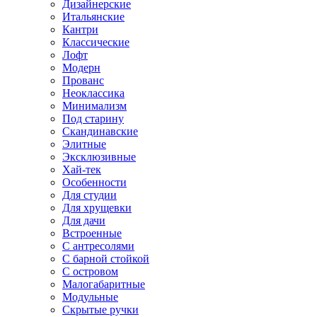
Дизайнерские
Итальянские
Кантри
Классические
Лофт
Модерн
Прованс
Неоклассика
Минимализм
Под старину
Скандинавские
Элитные
Эксклюзивные
Хай-тек
Особенности
Для студии
Для хрущевки
Для дачи
Встроенные
С антресолями
С барной стойкой
С островом
Малогабаритные
Модульные
Скрытые ручки