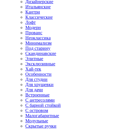
Дизайнерские
Итальянские
Кантри
Классические
Лофт
Модерн
Прованс
Неоклассика
Минимализм
Под старину
Скандинавские
Элитные
Эксклюзивные
Хай-тек
Особенности
Для студии
Для хрущевки
Для дачи
Встроенные
С антресолями
С барной стойкой
С островом
Малогабаритные
Модульные
Скрытые ручки