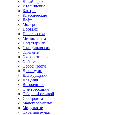
Дизайнерские
Итальянские
Кантри
Классические
Лофт
Модерн
Прованс
Неоклассика
Минимализм
Под старину
Скандинавские
Элитные
Эксклюзивные
Хай-тек
Особенности
Для студии
Для хрущевки
Для дачи
Встроенные
С антресолями
С барной стойкой
С островом
Малогабаритные
Модульные
Скрытые ручки