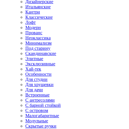
Дизайнерские
Итальянские
Кантри
Классические
Лофт
Модерн
Прованс
Неоклассика
Минимализм
Под старину
Скандинавские
Элитные
Эксклюзивные
Хай-тек
Особенности
Для студии
Для хрущевки
Для дачи
Встроенные
С антресолями
С барной стойкой
С островом
Малогабаритные
Модульные
Скрытые ручки