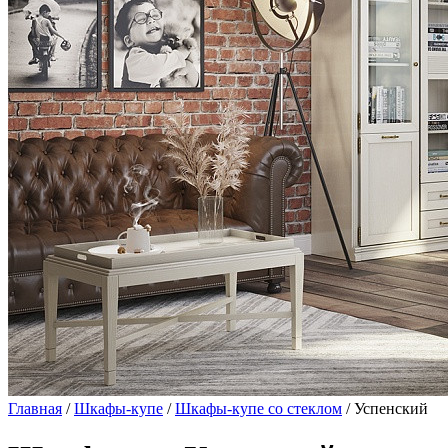
Главная
/
Шкафы-купе
/
Шкафы-купе со стеклом
/ Успенский