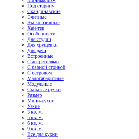
Минимализм
Под старину
Скандинавские
Элитные
Эксклюзивные
Хай-тек
Особенности
Для студии
Для хрущевки
Для дачи
Встроенные
С антресолями
С барной стойкой
С островом
Малогабаритные
Модульные
Скрытые ручки
Размер
Мини-кухни
Узкие
3 кв. м.
5 кв. м.
6 кв. м.
9 кв. м.
Все для кухни