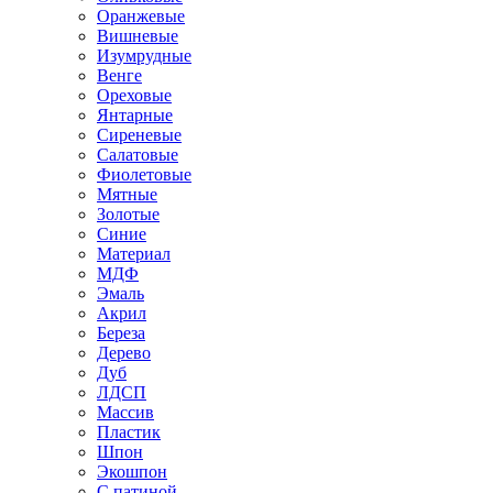
Оранжевые
Вишневые
Изумрудные
Венге
Ореховые
Янтарные
Сиреневые
Салатовые
Фиолетовые
Мятные
Золотые
Синие
Материал
МДФ
Эмаль
Акрил
Береза
Дерево
Дуб
ЛДСП
Массив
Пластик
Шпон
Экошпон
С патиной