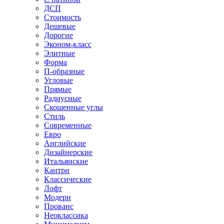
ДСП
Стоимость
Дешевые
Дорогие
Эконом-класс
Элитные
Форма
П-образные
Угловые
Прямые
Радиусные
Скошенные углы
Стиль
Современные
Евро
Английские
Дизайнерские
Итальянские
Кантри
Классические
Лофт
Модерн
Прованс
Неоклассика