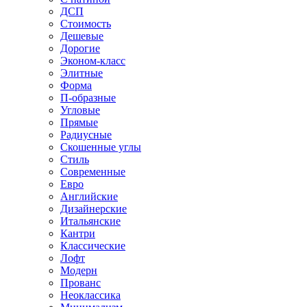
ДСП
Стоимость
Дешевые
Дорогие
Эконом-класс
Элитные
Форма
П-образные
Угловые
Прямые
Радиусные
Скошенные углы
Стиль
Современные
Евро
Английские
Дизайнерские
Итальянские
Кантри
Классические
Лофт
Модерн
Прованс
Неоклассика