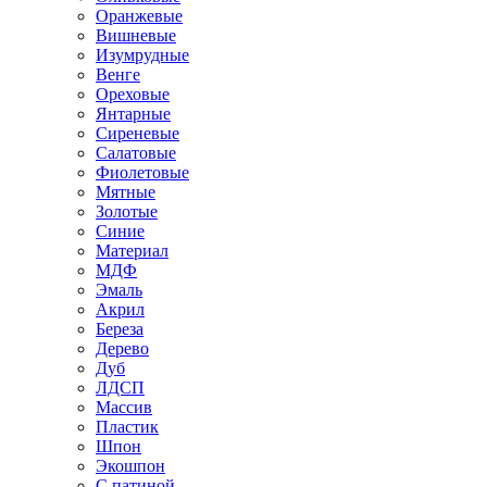
Оранжевые
Вишневые
Изумрудные
Венге
Ореховые
Янтарные
Сиреневые
Салатовые
Фиолетовые
Мятные
Золотые
Синие
Материал
МДФ
Эмаль
Акрил
Береза
Дерево
Дуб
ЛДСП
Массив
Пластик
Шпон
Экошпон
С патиной