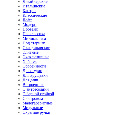
Дизайнерские
Итальянские
Кантри
Классические
Лофт
Модерн
Прованс
Неоклассика
Минимализм
Под старину
Скандинавские
Элитные
Эксклюзивные
Хай-тек
Особенности
Для студии
Для хрущевки
Для дачи
Встроенные
С антресолями
С барной стойкой
С островом
Малогабаритные
Модульные
Скрытые ручки