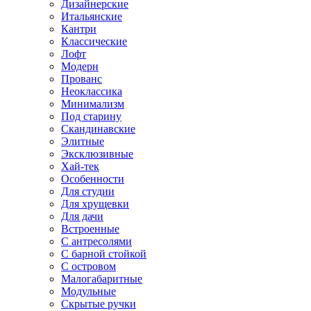
Дизайнерские
Итальянские
Кантри
Классические
Лофт
Модерн
Прованс
Неоклассика
Минимализм
Под старину
Скандинавские
Элитные
Эксклюзивные
Хай-тек
Особенности
Для студии
Для хрущевки
Для дачи
Встроенные
С антресолями
С барной стойкой
С островом
Малогабаритные
Модульные
Скрытые ручки