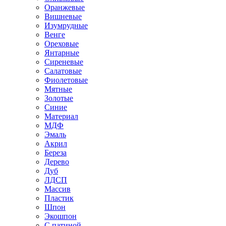
Оранжевые
Вишневые
Изумрудные
Венге
Ореховые
Янтарные
Сиреневые
Салатовые
Фиолетовые
Мятные
Золотые
Синие
Материал
МДФ
Эмаль
Акрил
Береза
Дерево
Дуб
ЛДСП
Массив
Пластик
Шпон
Экошпон
С патиной