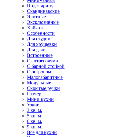
Минимализм
Под старину
Скандинавские
Элитные
Эксклюзивные
Хай-тек
Особенности
Для студии
Для хрущевки
Для дачи
Встроенные
С антресолями
С барной стойкой
С островом
Малогабаритные
Модульные
Скрытые ручки
Размер
Мини-кухни
Узкие
3 кв. м.
5 кв. м.
6 кв. м.
9 кв. м.
Все для кухни