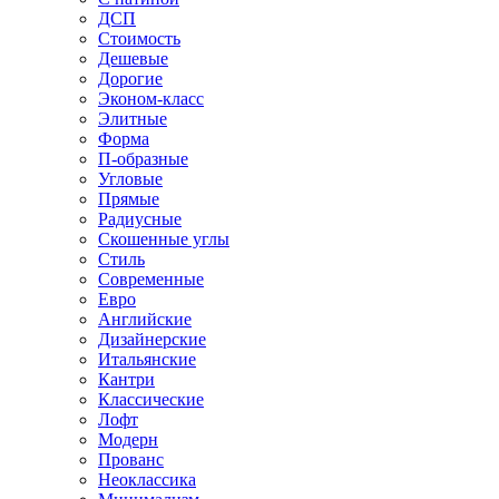
ДСП
Стоимость
Дешевые
Дорогие
Эконом-класс
Элитные
Форма
П-образные
Угловые
Прямые
Радиусные
Скошенные углы
Стиль
Современные
Евро
Английские
Дизайнерские
Итальянские
Кантри
Классические
Лофт
Модерн
Прованс
Неоклассика