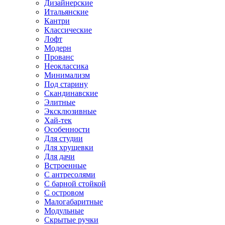
Дизайнерские
Итальянские
Кантри
Классические
Лофт
Модерн
Прованс
Неоклассика
Минимализм
Под старину
Скандинавские
Элитные
Эксклюзивные
Хай-тек
Особенности
Для студии
Для хрущевки
Для дачи
Встроенные
С антресолями
С барной стойкой
С островом
Малогабаритные
Модульные
Скрытые ручки