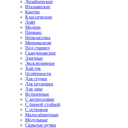
Дизайнерские
Итальянские
Кантри
Классические
Лофт
Модерн
Прованс
Неоклассика
Минимализм
Под старину
Скандинавские
Элитные
Эксклюзивные
Хай-тек
Особенности
Для студии
Для хрущевки
Для дачи
Встроенные
С антресолями
С барной стойкой
С островом
Малогабаритные
Модульные
Скрытые ручки