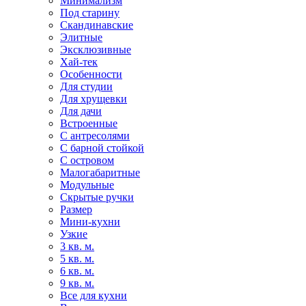
Минимализм
Под старину
Скандинавские
Элитные
Эксклюзивные
Хай-тек
Особенности
Для студии
Для хрущевки
Для дачи
Встроенные
С антресолями
С барной стойкой
С островом
Малогабаритные
Модульные
Скрытые ручки
Размер
Мини-кухни
Узкие
3 кв. м.
5 кв. м.
6 кв. м.
9 кв. м.
Все для кухни