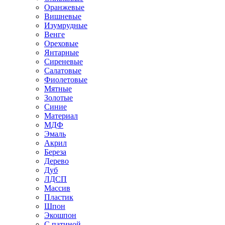
Оранжевые
Вишневые
Изумрудные
Венге
Ореховые
Янтарные
Сиреневые
Салатовые
Фиолетовые
Мятные
Золотые
Синие
Материал
МДФ
Эмаль
Акрил
Береза
Дерево
Дуб
ЛДСП
Массив
Пластик
Шпон
Экошпон
С патиной