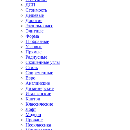
ДСП
Стоимость
Дешевые
Дорогие
Эконом-класс
Элитные
Форма
П-образные
Угловые
Прямые
Радиусные
Скошенные углы
Стиль
Современные
Евро
Английские
Дизайнерские
Итальянские
Кантри
Классические
Лофт
Модерн
Прованс
Неоклассика