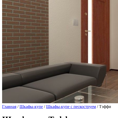
Главная
/
Шкафы-купе
/
Шкафы-купе с пескоструем
/ Тэффи