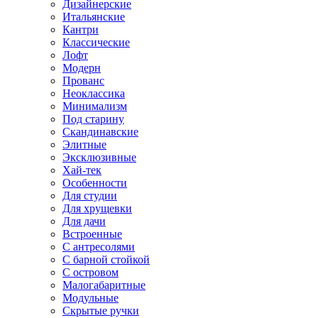
Дизайнерские
Итальянские
Кантри
Классические
Лофт
Модерн
Прованс
Неоклассика
Минимализм
Под старину
Скандинавские
Элитные
Эксклюзивные
Хай-тек
Особенности
Для студии
Для хрущевки
Для дачи
Встроенные
С антресолями
С барной стойкой
С островом
Малогабаритные
Модульные
Скрытые ручки