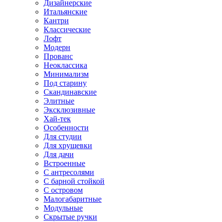
Дизайнерские
Итальянские
Кантри
Классические
Лофт
Модерн
Прованс
Неоклассика
Минимализм
Под старину
Скандинавские
Элитные
Эксклюзивные
Хай-тек
Особенности
Для студии
Для хрущевки
Для дачи
Встроенные
С антресолями
С барной стойкой
С островом
Малогабаритные
Модульные
Скрытые ручки