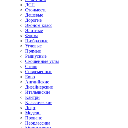
ДСП
Стоимость
Дешевые
Дорогие
Эконом-класс
Элитные
Форма
П-образные
Угловые
Прямые
Радиусные
Скошенные углы
Стиль
Современные
Евро
Английские
Дизайнерские
Итальянские
Кантри
Классические
Лофт
Модерн
Прованс
Неоклассика