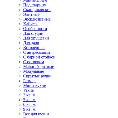
Минимализм
Под старину
Скандинавские
Элитные
Эксклюзивные
Хай-тек
Особенности
Для студии
Для хрущевки
Для дачи
Встроенные
С антресолями
С барной стойкой
С островом
Малогабаритные
Модульные
Скрытые ручки
Размер
Мини-кухни
Узкие
3 кв. м.
5 кв. м.
6 кв. м.
9 кв. м.
Все для кухни