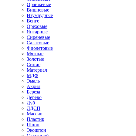
Оранжевые
Вишневые
Изумрудные
Венге
Ореховые
Янтарные
Сиреневые
Салатовые
Фиолетовые
Мятные
Золотые
Синие
Материал
МДФ
Эмаль
Акрил
Береза
Дерево
Дуб
ЛДСП
Массив
Пластик
Шпон
Экошпон
С патиной