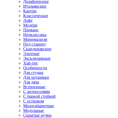
Дизайнерские
Итальянские
Кантри
Классические
Лофт
Модерн
Прованс
Неоклассика
Минимализм
Под старину
Скандинавские
Элитные
Эксклюзивные
Хай-тек
Особенности
Для студии
Для хрущевки
Для дачи
Встроенные
С антресолями
С барной стойкой
С островом
Малогабаритные
Модульные
Скрытые ручки