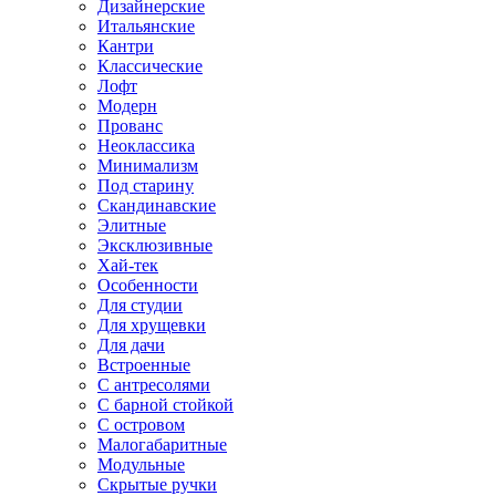
Дизайнерские
Итальянские
Кантри
Классические
Лофт
Модерн
Прованс
Неоклассика
Минимализм
Под старину
Скандинавские
Элитные
Эксклюзивные
Хай-тек
Особенности
Для студии
Для хрущевки
Для дачи
Встроенные
С антресолями
С барной стойкой
С островом
Малогабаритные
Модульные
Скрытые ручки