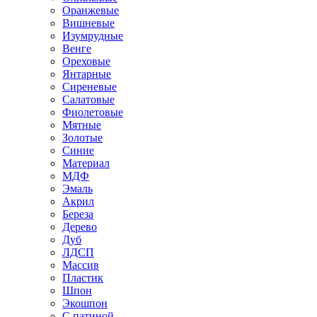
Оранжевые
Вишневые
Изумрудные
Венге
Ореховые
Янтарные
Сиреневые
Салатовые
Фиолетовые
Мятные
Золотые
Синие
Материал
МДФ
Эмаль
Акрил
Береза
Дерево
Дуб
ЛДСП
Массив
Пластик
Шпон
Экошпон
С патиной