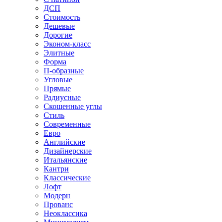
ДСП
Стоимость
Дешевые
Дорогие
Эконом-класс
Элитные
Форма
П-образные
Угловые
Прямые
Радиусные
Скошенные углы
Стиль
Современные
Евро
Английские
Дизайнерские
Итальянские
Кантри
Классические
Лофт
Модерн
Прованс
Неоклассика