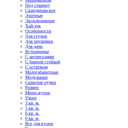
Минимализм
Под старину
Скандинавские
Элитные
Эксклюзивные
Хай-тек
Особенности
Для студии
Для хрущевки
Для дачи
Встроенные
С антресолями
С барной стойкой
С островом
Малогабаритные
Модульные
Скрытые ручки
Размер
Мини-кухни
Узкие
3 кв. м.
5 кв. м.
6 кв. м.
9 кв. м.
Все для кухни