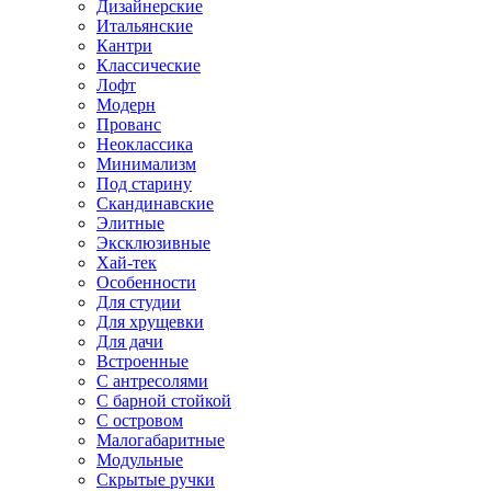
Дизайнерские
Итальянские
Кантри
Классические
Лофт
Модерн
Прованс
Неоклассика
Минимализм
Под старину
Скандинавские
Элитные
Эксклюзивные
Хай-тек
Особенности
Для студии
Для хрущевки
Для дачи
Встроенные
С антресолями
С барной стойкой
С островом
Малогабаритные
Модульные
Скрытые ручки