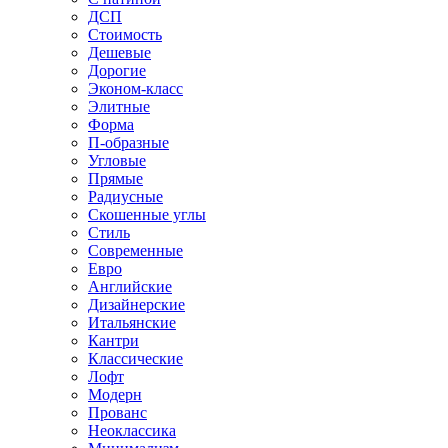
ДСП
Стоимость
Дешевые
Дорогие
Эконом-класс
Элитные
Форма
П-образные
Угловые
Прямые
Радиусные
Скошенные углы
Стиль
Современные
Евро
Английские
Дизайнерские
Итальянские
Кантри
Классические
Лофт
Модерн
Прованс
Неоклассика