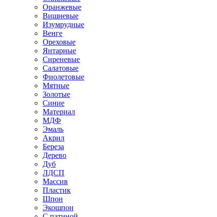
Оранжевые
Вишневые
Изумрудные
Венге
Ореховые
Янтарные
Сиреневые
Салатовые
Фиолетовые
Мятные
Золотые
Синие
Материал
МДФ
Эмаль
Акрил
Береза
Дерево
Дуб
ЛДСП
Массив
Пластик
Шпон
Экошпон
С патиной