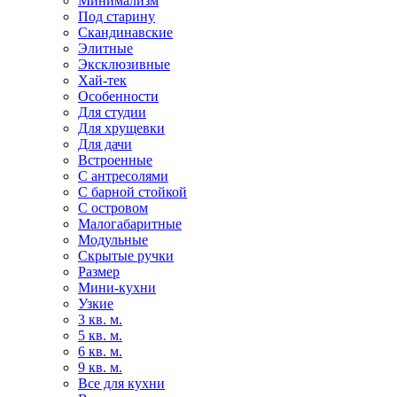
Минимализм
Под старину
Скандинавские
Элитные
Эксклюзивные
Хай-тек
Особенности
Для студии
Для хрущевки
Для дачи
Встроенные
С антресолями
С барной стойкой
С островом
Малогабаритные
Модульные
Скрытые ручки
Размер
Мини-кухни
Узкие
3 кв. м.
5 кв. м.
6 кв. м.
9 кв. м.
Все для кухни