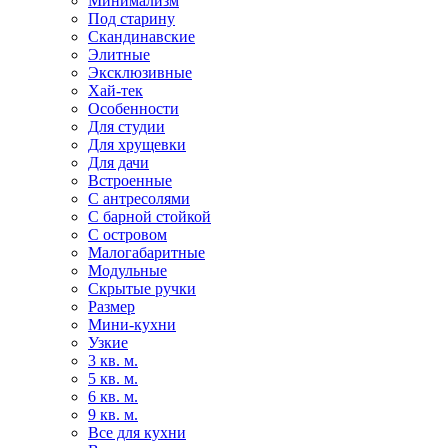
Минимализм
Под старину
Скандинавские
Элитные
Эксклюзивные
Хай-тек
Особенности
Для студии
Для хрущевки
Для дачи
Встроенные
С антресолями
С барной стойкой
С островом
Малогабаритные
Модульные
Скрытые ручки
Размер
Мини-кухни
Узкие
3 кв. м.
5 кв. м.
6 кв. м.
9 кв. м.
Все для кухни