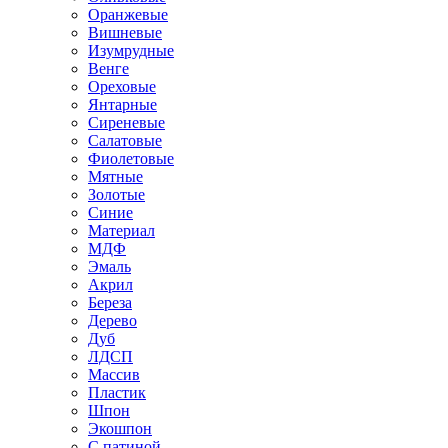
Оранжевые
Вишневые
Изумрудные
Венге
Ореховые
Янтарные
Сиреневые
Салатовые
Фиолетовые
Мятные
Золотые
Синие
Материал
МДФ
Эмаль
Акрил
Береза
Дерево
Дуб
ЛДСП
Массив
Пластик
Шпон
Экошпон
С патиной