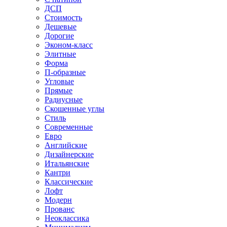
ДСП
Стоимость
Дешевые
Дорогие
Эконом-класс
Элитные
Форма
П-образные
Угловые
Прямые
Радиусные
Скошенные углы
Стиль
Современные
Евро
Английские
Дизайнерские
Итальянские
Кантри
Классические
Лофт
Модерн
Прованс
Неоклассика