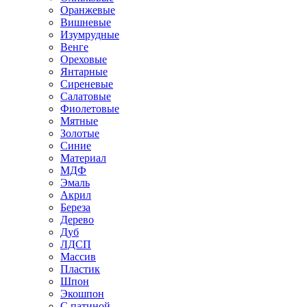
Оранжевые
Вишневые
Изумрудные
Венге
Ореховые
Янтарные
Сиреневые
Салатовые
Фиолетовые
Мятные
Золотые
Синие
Материал
МДФ
Эмаль
Акрил
Береза
Дерево
Дуб
ЛДСП
Массив
Пластик
Шпон
Экошпон
С патиной