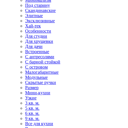
Минимализм
Под старину
Скандинавские
Элитные
Эксклюзивные
Хай-тек
Особенности
Для студии
Для хрущевки
Для дачи
Встроенные
С антресолями
С барной стойкой
С островом
Малогабаритные
Модульные
Скрытые ручки
Размер
Мини-кухни
Узкие
3 кв. м.
5 кв. м.
6 кв. м.
9 кв. м.
Все для кухни