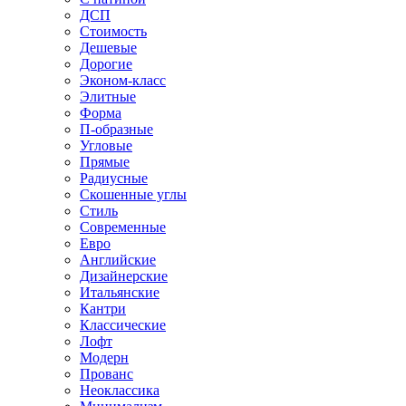
ДСП
Стоимость
Дешевые
Дорогие
Эконом-класс
Элитные
Форма
П-образные
Угловые
Прямые
Радиусные
Скошенные углы
Стиль
Современные
Евро
Английские
Дизайнерские
Итальянские
Кантри
Классические
Лофт
Модерн
Прованс
Неоклассика