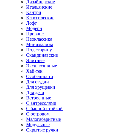
Дизайнерские
Итальянские
Кантри
Классические
Лофт
Модерн
Прованс
Неоклассика
Минимализм
Под старину
Скандинавские
Элитные
Эксклюзивные
Хай-тек
Особенности
Для студии
Для хрущевки
Для дачи
Встроенные
С антресолями
С барной стойкой
С островом
Малогабаритные
Модульные
Скрытые ручки