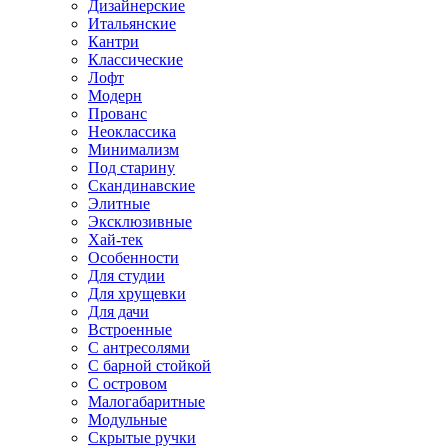
Дизайнерские
Итальянские
Кантри
Классические
Лофт
Модерн
Прованс
Неоклассика
Минимализм
Под старину
Скандинавские
Элитные
Эксклюзивные
Хай-тек
Особенности
Для студии
Для хрущевки
Для дачи
Встроенные
С антресолями
С барной стойкой
С островом
Малогабаритные
Модульные
Скрытые ручки