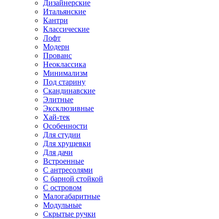
Дизайнерские
Итальянские
Кантри
Классические
Лофт
Модерн
Прованс
Неоклассика
Минимализм
Под старину
Скандинавские
Элитные
Эксклюзивные
Хай-тек
Особенности
Для студии
Для хрущевки
Для дачи
Встроенные
С антресолями
С барной стойкой
С островом
Малогабаритные
Модульные
Скрытые ручки