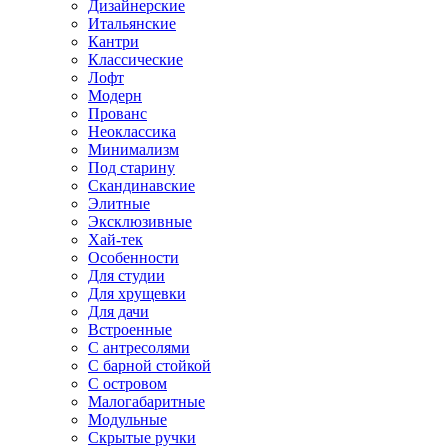
Дизайнерские
Итальянские
Кантри
Классические
Лофт
Модерн
Прованс
Неоклассика
Минимализм
Под старину
Скандинавские
Элитные
Эксклюзивные
Хай-тек
Особенности
Для студии
Для хрущевки
Для дачи
Встроенные
С антресолями
С барной стойкой
С островом
Малогабаритные
Модульные
Скрытые ручки