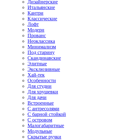
Дизайнерские
Итальянские
Кантри
Классические
Лофт
Модерн
Прованс
Неоклассика
Минимализм
Под старину
Скандинавские
Элитные
Эксклюзивные
Хай-тек
Особенности
Для студии
Для хрущевки
Для дачи
Встроенные
С антресолями
С барной стойкой
С островом
Малогабаритные
Модульные
Скрытые ручки