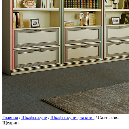
Главная
/
Шкафы-купе
/
Шкафы-купе для книг
/ Салтыков-
Щедрин