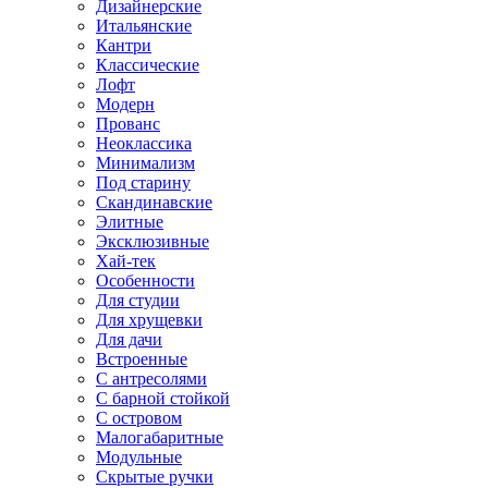
Дизайнерские
Итальянские
Кантри
Классические
Лофт
Модерн
Прованс
Неоклассика
Минимализм
Под старину
Скандинавские
Элитные
Эксклюзивные
Хай-тек
Особенности
Для студии
Для хрущевки
Для дачи
Встроенные
С антресолями
С барной стойкой
С островом
Малогабаритные
Модульные
Скрытые ручки