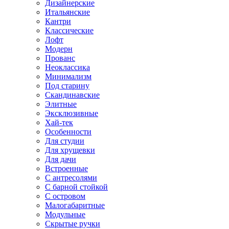
Дизайнерские
Итальянские
Кантри
Классические
Лофт
Модерн
Прованс
Неоклассика
Минимализм
Под старину
Скандинавские
Элитные
Эксклюзивные
Хай-тек
Особенности
Для студии
Для хрущевки
Для дачи
Встроенные
С антресолями
С барной стойкой
С островом
Малогабаритные
Модульные
Скрытые ручки