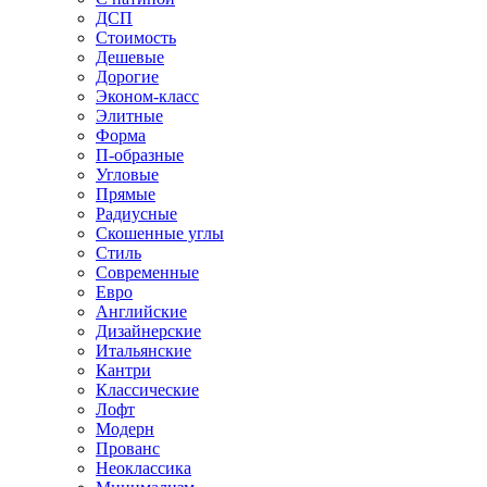
ДСП
Стоимость
Дешевые
Дорогие
Эконом-класс
Элитные
Форма
П-образные
Угловые
Прямые
Радиусные
Скошенные углы
Стиль
Современные
Евро
Английские
Дизайнерские
Итальянские
Кантри
Классические
Лофт
Модерн
Прованс
Неоклассика