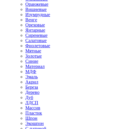
Оранжевые
Вишневые
Изумрудные
Венге
Ореховые
Янтарные
Сиреневые
Салатовые
Фиолетовые
Мятные
Золотые
Синие
Материал
МДФ
Эмаль
Акрил
Береза
Дерево
Дуб
ЛДСП
Массив
Пластик
Шпон
Экошпон
С патиной