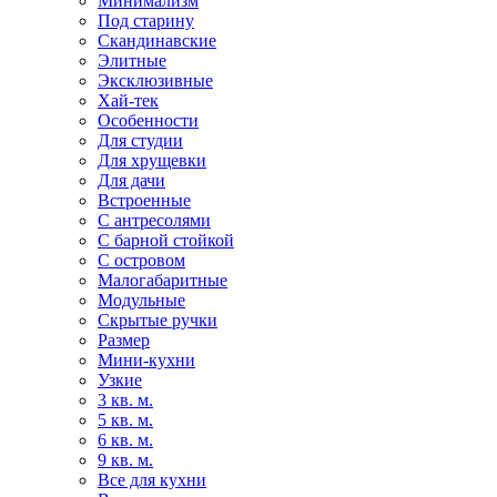
Минимализм
Под старину
Скандинавские
Элитные
Эксклюзивные
Хай-тек
Особенности
Для студии
Для хрущевки
Для дачи
Встроенные
С антресолями
С барной стойкой
С островом
Малогабаритные
Модульные
Скрытые ручки
Размер
Мини-кухни
Узкие
3 кв. м.
5 кв. м.
6 кв. м.
9 кв. м.
Все для кухни