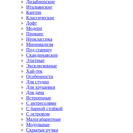
Дизайнерские
Итальянские
Кантри
Классические
Лофт
Модерн
Прованс
Неоклассика
Минимализм
Под старину
Скандинавские
Элитные
Эксклюзивные
Хай-тек
Особенности
Для студии
Для хрущевки
Для дачи
Встроенные
С антресолями
С барной стойкой
С островом
Малогабаритные
Модульные
Скрытые ручки